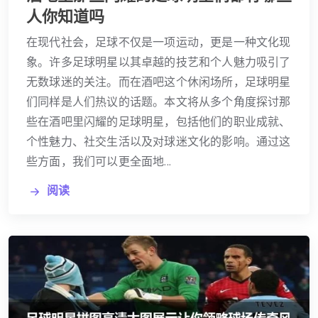
人你知道吗
在现代社会，足球不仅是一项运动，更是一种文化现
象。许多足球明星以其卓越的技艺和个人魅力吸引了
无数球迷的关注。而在酒吧这个休闲场所，足球明星
们同样是人们热议的话题。本文将从多个角度探讨那
些在酒吧里闪耀的足球明星，包括他们的职业成就、
个性魅力、社交生活以及对球迷文化的影响。通过这
些方面，我们可以更全面地...
阅读