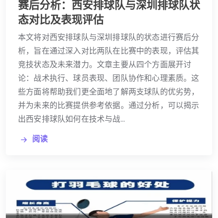
赛后分析：西安排球队与深圳排球队状
态对比及表现评估
本文将对西安排球队与深圳排球队的状态进行赛后分
析，旨在通过深入对比两队在比赛中的表现，评估其
竞技状态及未来潜力。文章主要从四个方面展开讨
论：战术执行、球员表现、团队协作和心理素质。这
些方面将帮助我们更全面地了解两支球队的优劣势，
并为未来的比赛提供参考依据。通过分析，可以揭示
出西安排球队如何在技术与战...
阅读