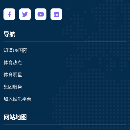
导航
知道U8国际
体育热点
体育明星
集团服务
加入娱乐平台
网站地图