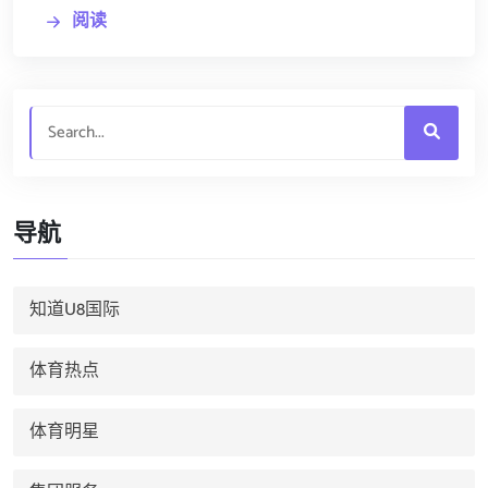
阅读
导航
知道U8国际
体育热点
体育明星