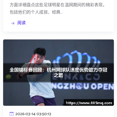
方面详细盘点这些足球明星在温网期间的精彩表现，
包括他们的个人成就、经典...
阅读
2026-03-14 03:50:13