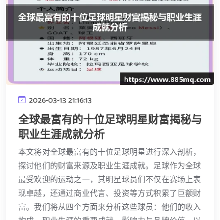
2026-03-13 21:16:13
全球最富有的十位足球明星财富揭秘与
职业生涯成就分析
本文将对全球最富有的十位足球明星进行深入剖析，
探讨他们的财富来源及职业生涯成就。足球作为全球
最受欢迎的运动之一，其明星球员们不仅在赛场上表
现卓越，还通过商业代言、投资等方式积累了巨额财
富。我们将从四个方面来分析这些球员：他们的收入