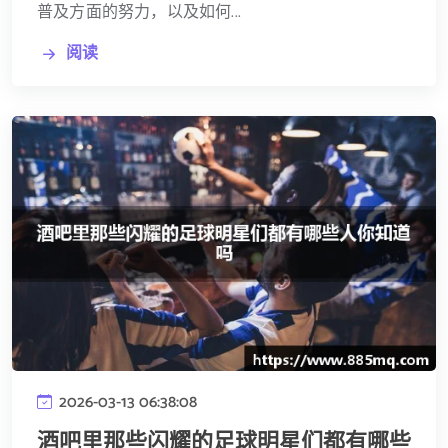
普及方面的努力，以及如何...
阅读
2026-03-13 06:38:08
酒吧里那些闪耀的足球明星们都有哪些