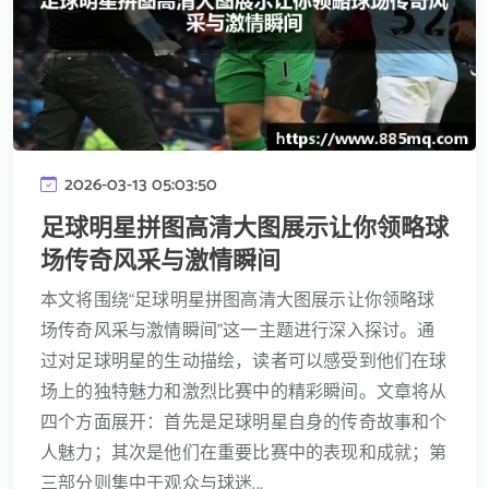
2026-03-13 05:03:50
足球明星拼图高清大图展示让你领略球
场传奇风采与激情瞬间
本文将围绕“足球明星拼图高清大图展示让你领略球
场传奇风采与激情瞬间”这一主题进行深入探讨。通
过对足球明星的生动描绘，读者可以感受到他们在球
场上的独特魅力和激烈比赛中的精彩瞬间。文章将从
四个方面展开：首先是足球明星自身的传奇故事和个
人魅力；其次是他们在重要比赛中的表现和成就；第
三部分则集中于观众与球迷...