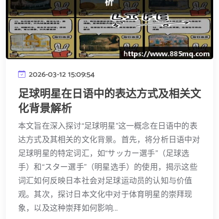
2026-03-12 15:09:54
足球明星在日语中的表达方式及相关文
化背景解析
本文旨在深入探讨“足球明星”这一概念在日语中的表
达方式及其相关的文化背景。首先，将分析日语中对
足球明星的特定词汇，如“サッカー選手”（足球选
手）和“スター選手”（明星选手）的使用，揭示这些
词汇如何反映日本社会对足球运动员的认知与价值
观。其次，探讨日本文化中对于体育明星的崇拜现
象，以及这种崇拜如何影响...